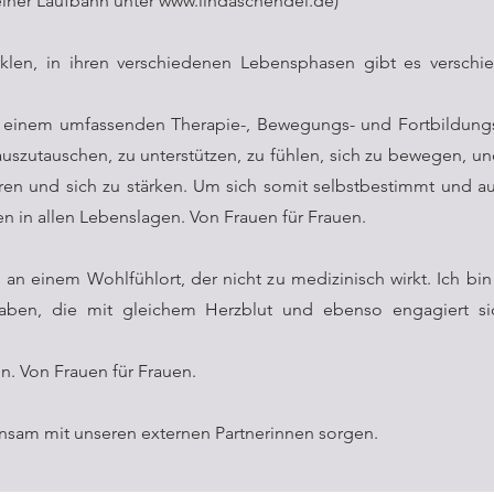
einer Laufbahn unter
www.lindaschendel.de
)
klen, in ihren verschiedenen Lebensphasen gibt es verschie
 einem umfassenden Therapie-, Bewegungs- und Fortbildungs
h auszutauschen, zu unterstützen, zu fühlen, sich zu bewegen,
ren und sich zu stärken.
Um sich somit selbstbestimmt und a
n in allen Lebenslagen. Von Frauen für Frauen.
an einem Wohlfühlort, der nicht zu medizinisch wirkt. Ich bin
aben, die mit gleichem Herzblut und ebenso engagiert s
en. Von Frauen für Frauen.
nsam mit unseren externen Partnerinnen sorgen.