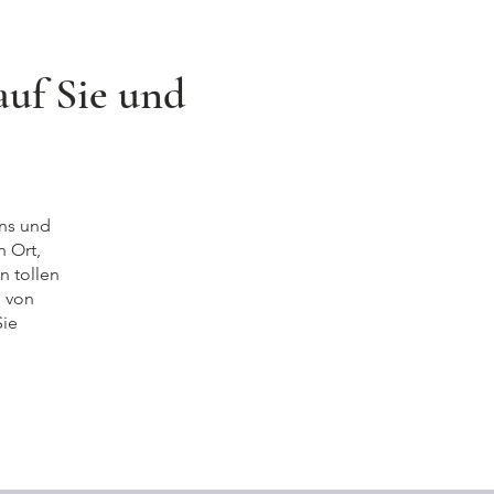
auf Sie und
uns und
 Ort,
n tollen
m von
Sie