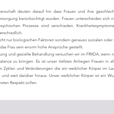
nschaft deuten darauf hin dass Frauen und ihre geschlecht
ersorgung berücksichtigt wurden. Frauen unterscheiden sich n
sychischen Prozesse sind verschieden. Krankheitssymptome
rschiedlich.
icht nur biologischen Faktoren sondern genauso sozialen oder 
 das Frau sein enorm hohe Ansprüche gestellt.
tung und gezielte Behandlung versuchen wir im FRIIDA, wenn nö
alance zu bringen. Es ist unser tiefstes Anliegen Frauen in a
en Zyklen und Veränderungen die ein weiblicher Körper im L
und weit darüber hinaus. Unser weiblicher Körper ist ein W
sten Respekt zollen.