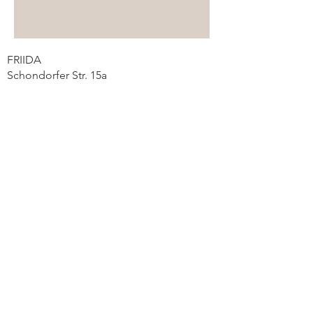
FRIIDA
Schondorfer Str. 15a
86919 Utting a.A.
info@friida-frauengesundheit.de
0174/2448301
Folge uns auf Instagram!